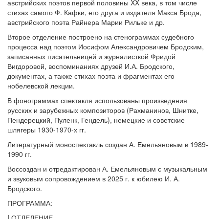
австрийских поэтов первой половины XX века, в том числе
стихах самого Ф. Кафки, его друга и издателя Макса Брода,
австрийского поэта Райнера Марии Рильке и др.
Второе отделение построено на стенограммах судебного
процесса над поэтом Иосифом Александровичем Бродским,
записанных писательницей и журналисткой Фридой
Вигдоровой, воспоминаниях друзей И.А. Бродского,
документах, а также стихах поэта и фрагментах его
нобелевской лекции.
В фонограммах спектакля использованы произведения
русских и зарубежных композиторов (Рахманинов, Шнитке,
Пендерецкий, Пуленк, Гендель), немецкие и советские
шлягеры 1930-1970-х гг.
Литературный моноспектакль создан А. Емельяновым в 1989-
1990 гг.
Воссоздан и отредактирован А. Емельяновым с музыкальным
и звуковым сопровождением в 2025 г. к юбилею И. А.
Бродского.
ПРОГРАММА:
I ОТДЕЛЕНИЕ