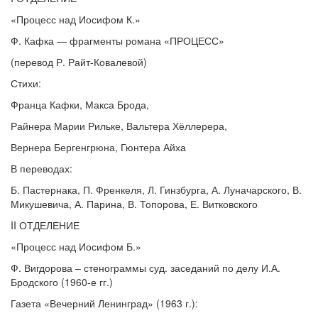
«Процесс над Иосифом К.»
Ф. Кафка — фрагменты романа «ПРОЦЕСС»
(перевод Р. Райт-Ковалевой)
Стихи:
Франца Кафки, Макса Брода,
Райнера Марии Рильке, Вальтера Хёллерера,
Вернера Бергенгрюна, Гюнтера Айха
В переводах:
Б. Пастернака, П. Френкеля, Л. Гинзбурга, А. Луначарского, В.
Микушевича, А. Парина, В. Топорова, Е. Витковского
II ОТДЕЛЕНИЕ
«Процесс над Иосифом Б.»
Ф. Вигдорова – стенограммы суд. заседаний по делу И.А.
Бродского (1960-е гг.)
Газета «Вечерний Ленинград» (1963 г.):