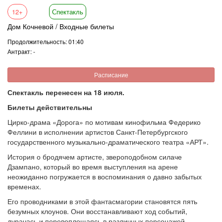
12+
Спектакль
Дом Кочневой / Входные билеты
Продолжительность: 01:40
Антракт: -
Расписание
Спектакль перенесен на 18 июля.
Билеты действительны
Цирко-драма «Дорога» по мотивам кинофильма Федерико
Феллини в исполнении артистов Санкт-Петербургского
государственного музыкально-драматического театра «АРТ».
История о бродячем артисте, звероподобном силаче
Дзампано, который во время выступления на арене
неожиданно погружается в воспоминания о давно забытых
временах.
Его проводниками в этой фантасмагории становятся пять
безумных клоунов. Они восстанавливают ход событий,
дурачась и перевоплощаясь в различных персонажей,