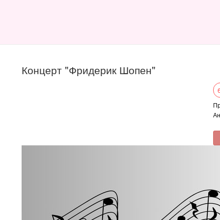
Концерт "Фридерик Шопен"
Пр
Ан