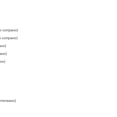
о-сопрано)
о-сопрано)
ано)
ано)
он)
ртепиано)